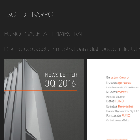
SOL DE BARRO
FUNO_GACETA_TRIMESTRAL
Diseño de gaceta trimestral para distribución digita